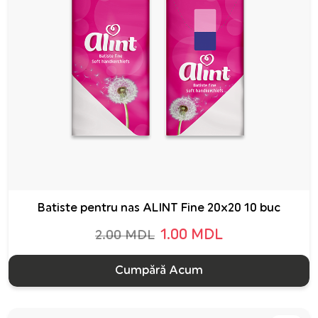
Batiste pentru nas ALINT Fine 20x20 10 buc
1.00 MDL
2.00 MDL
Cumpără Acum