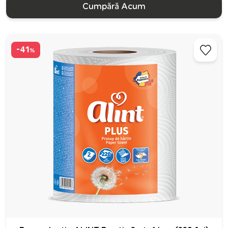
Cumpără Acum
-41
%