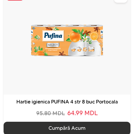
Hartie igienica PUFINA 4 str 8 buc Portocala
64.99 MDL
95.80 MDL
Cumpără Acum