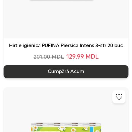
Hirtie igienica PUFINA Piersica Intens 3-str 20 buc
129.99 MDL
201.00 MDL
Cumpără Acum