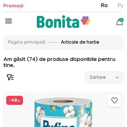
Ro
Ру
Promoții
0
Pagina principală
Articole de hartie
Am găsit (74) de produse disponibile pentru
tine.
-48
%