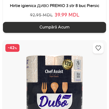
Hirtie igienica ДИВО PREMIO 3 str 8 buc Piersic
39.99 MDL
92.95 MDL
Cumpără Acum
-42
%