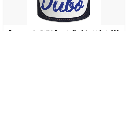
Prosop hartie ДИВО Premio Chef Assist 3-str 300
foi
24.99 MDL
55.75 MDL
Cumpără Acum
-53
%