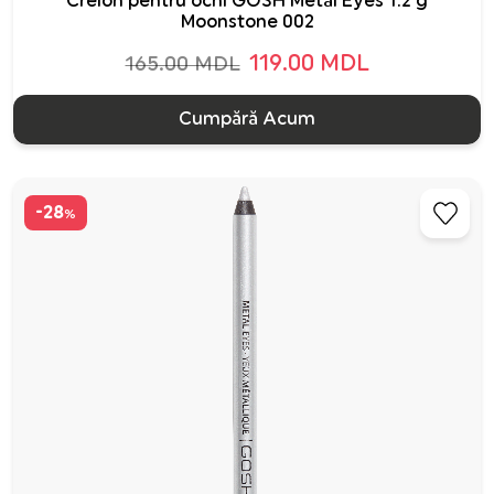
Creion pentru ochi GOSH Metal Eyes 1.2 g
Moonstone 002
119.00 MDL
165.00 MDL
Cumpără Acum
-28
%