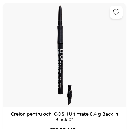
Creion pentru ochi GOSH Ultimate 0.4 g Back in
Black 01