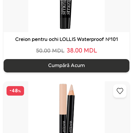
Creion pentru ochi LOLLIS Waterproof №101
38.00 MDL
50.00 MDL
Cumpără Acum
-48
%