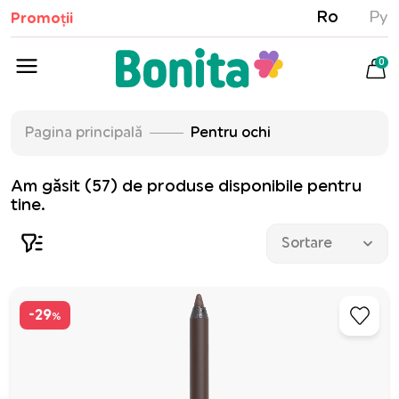
Ro
Ру
Promoții
0
Pagina principală
Pentru ochi
Am găsit (57) de produse disponibile pentru
tine.
-29
%