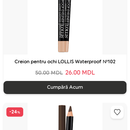
Creion pentru ochi LOLLIS Waterproof №102
26.00 MDL
50.00 MDL
Cumpără Acum
-24
%