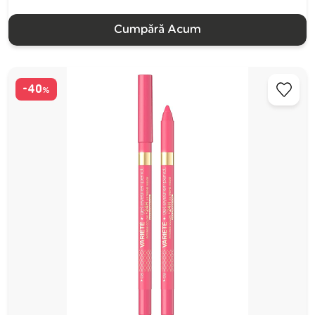
Cumpără Acum
-40
%