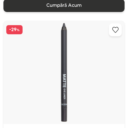
Cumpără Acum
-29
%