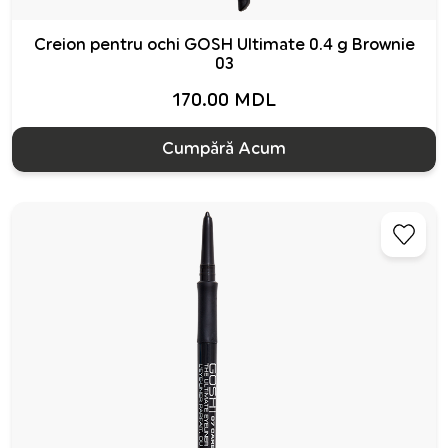
Creion pentru ochi GOSH Ultimate 0.4 g Brownie
03
170.00 MDL
Cumpără Acum