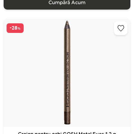
Cumpără Acum
-28
%