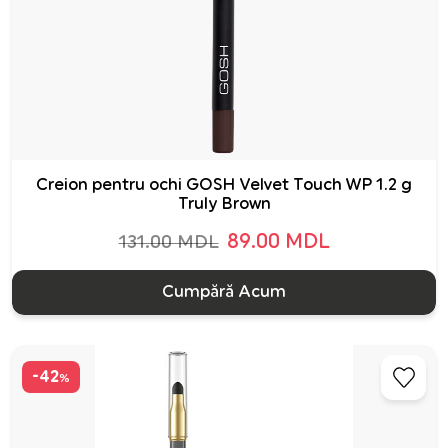
Creion pentru ochi GOSH Velvet Touch WP 1.2 g
Truly Brown
89.00 MDL
131.00 MDL
Cumpără Acum
-42
%