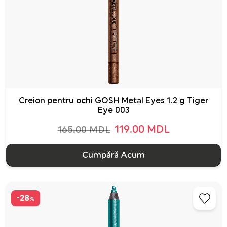
Creion pentru ochi GOSH Metal Eyes 1.2 g Tiger
Eye 003
119.00 MDL
165.00 MDL
Cumpără Acum
-28
%