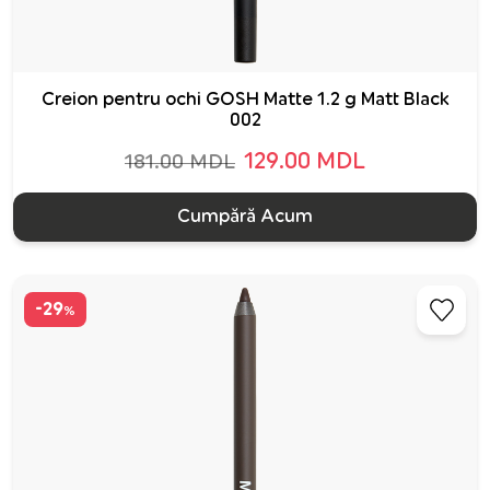
Creion pentru ochi GOSH Matte 1.2 g Matt Black
002
129.00 MDL
181.00 MDL
Cumpără Acum
-29
%