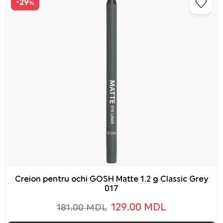
-29
%
Creion pentru ochi GOSH Matte 1.2 g Classic Grey
017
129.00 MDL
181.00 MDL