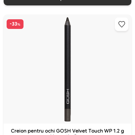
-33
%
Creion pentru ochi GOSH Velvet Touch WP 1.2 g