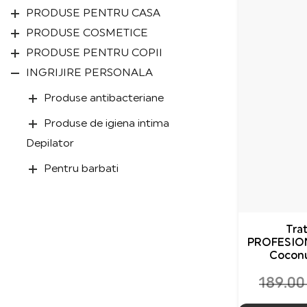
PRODUSE PENTRU CASA
PRODUSE COSMETICE
PRODUSE PENTRU COPII
INGRIJIRE PERSONALA
Produse antibacteriane
Produse de igiena intima
Depilator
Pentru barbati
Produse pentru barbierit
Produse pentru baie si dus
Tra
PROFESIO
Antiperspirante
Coconu
Produse de vopsire și styling a
189.0
parului