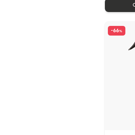
Produse pentru ingrijirea parului
Sampon pentru par
Balsam pentru par
Masca pentru par
-66
%
Ulei/ fluid pentru par
Spray pentru par
Cosmetice profesionale pentru
par
Vopsea pentru par
Sampon pentru par
Balsam pentru par
Masca pentru par
Oxidant
Spray pentru par
Produse pentru ingrijirea orala