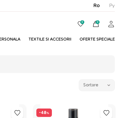
Ro
Ру
0
0
PERSONALA
TEXTILE SI ACCESORII
OFERTE SPECIALE
-48
%