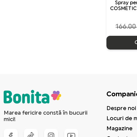
TEXTILE SI ACCESORII
Spray pe
COSMETICS
OFERTE SPECIALE
166.0
Compani
Despre noi
Marea fericire constă în bucurii
Locuri de 
mici!
Magazine