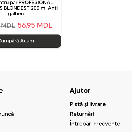
ntru par PROFESIONAL
 BLONDEST 200 ml Anti
galben
56.95 MDL
0 MDL
Cumpără Acum
e
Ajutor
Plată și livrare
muncă
Returnări
Întrebări frecvente