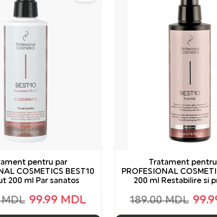
tament pentru par
Tratament pentru
NAL COSMETICS BEST10
PROFESIONAL COSMETI
t 200 ml Par sanatos
200 ml Restabilire si 
99.99 MDL
99.
0 MDL
189.00 MDL