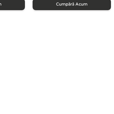
m
Cumpără Acum