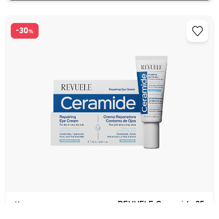
-30
%
Крем для зоны вокруг глаз REVUELE Ceramide 25
мл Увлажнение