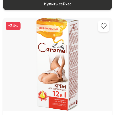
Купить сейчас
-24
%