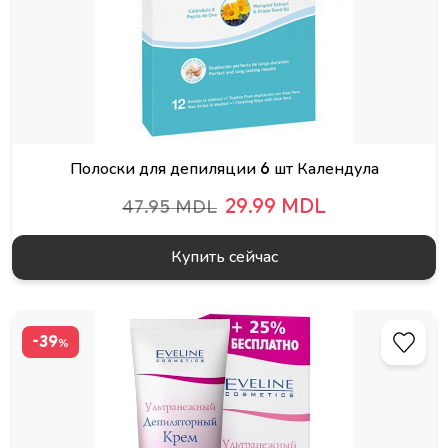
Полоски для депиляции 6 шт Календула
29.99 MDL
47.95 MDL
Купить сейчас
-39
%