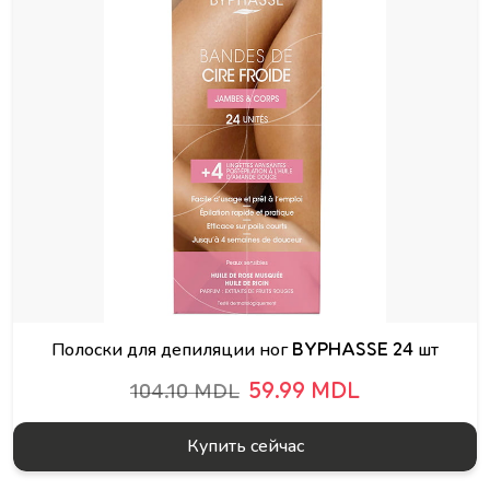
Полоски для депиляции ног BYPHASSE 24 шт
59.99 MDL
104.10 MDL
Купить сейчас