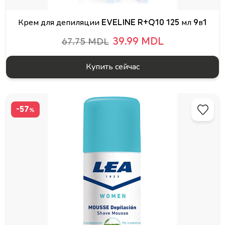
Крем для депиляции EVELINE R+Q10 125 мл 9в1
39.99 MDL
67.75 MDL
Купить сейчас
-57
%