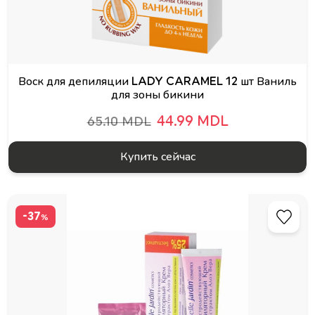
Воск для депиляции LADY CARAMEL 12 шт Ваниль
для зоны бикини
44.99 MDL
65.10 MDL
Купить сейчас
-37
%