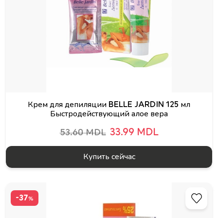
Крем для депиляции BELLE JARDIN 125 мл
Быстродействующий алое вера
33.99 MDL
53.60 MDL
Купить сейчас
-37
%