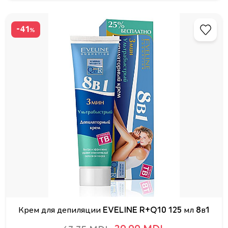
-41
%
Крем для депиляции EVELINE R+Q10 125 мл 8в1