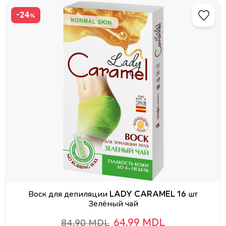
-24
%
Воск для депиляции LADY CARAMEL 16 шт
Зелёный чай
64.99 MDL
84.90 MDL