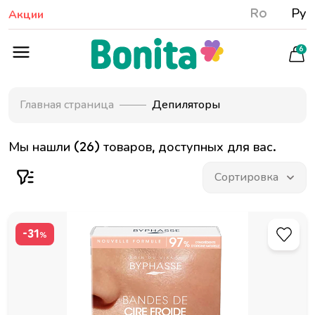
Ro
Ру
Акции
6
Главная страница
Депиляторы
Мы нашли (26) товаров, доступных для вас.
-31
%