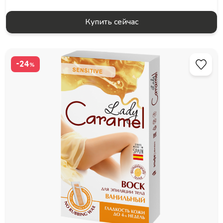
Купить сейчас
-24
%