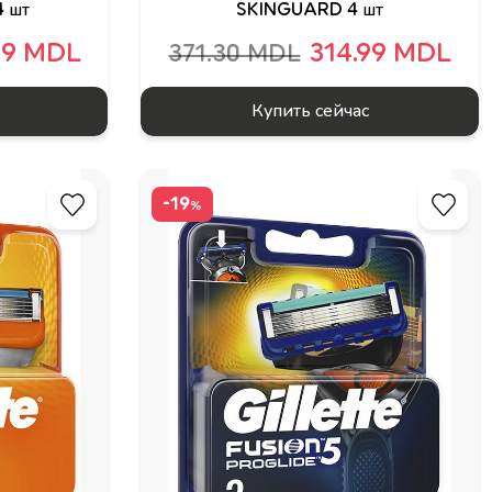
4 шт
SKINGUARD 4 шт
99 MDL
314.99 MDL
371.30 MDL
Купить сейчас
-19
%