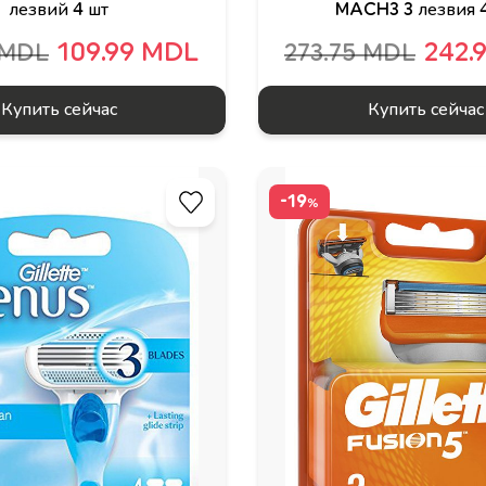
лезвий 4 шт
MACH3 3 лезвия 
109.99 MDL
242.
 MDL
273.75 MDL
Купить сейчас
Купить сейчас
-19
%