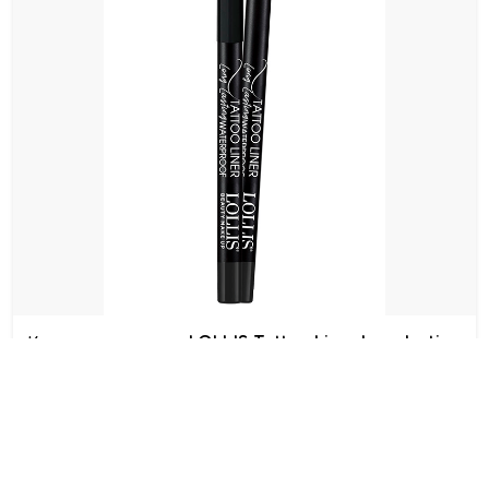
Карандаш для глаз LOLLIS Tattoo Liner Longlasting
& Waterproof
57.00 MDL
76.00 MDL
Купить сейчас