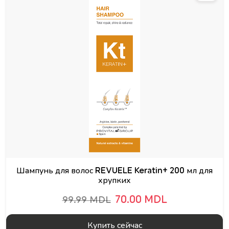
Шампунь для волос REVUELE Keratin+ 200 мл для
хрупких
70.00 MDL
99.99 MDL
Купить сейчас