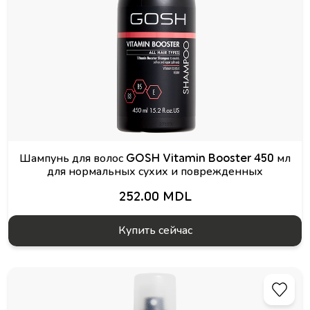
Шампунь для волос GOSH Vitamin Booster 450 мл
для нормальных сухих и поврежденных
252.00 MDL
Купить сейчас