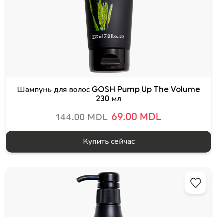
Шампунь для волос GOSH Pump Up The Volume
230 мл
69.00 MDL
144.00 MDL
Купить сейчас