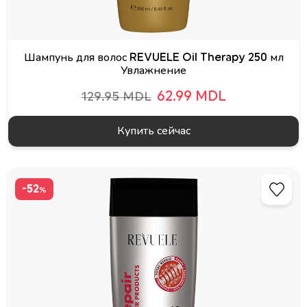
Шампунь для волос REVUELE Oil Therapy 250 мл
Увлажнение
62.99 MDL
129.95 MDL
Купить сейчас
-52
%