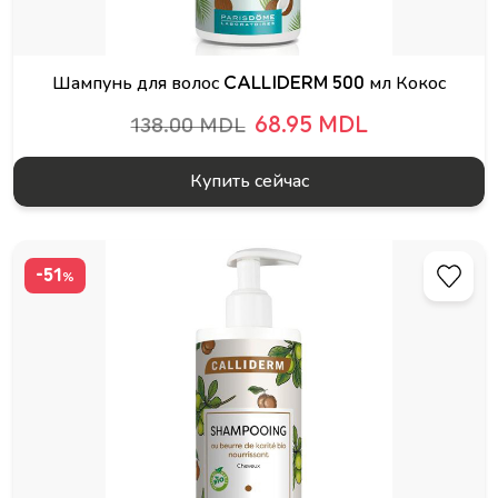
Шампунь для волос CALLIDERM 500 мл Кокос
68.95 MDL
138.00 MDL
Купить сейчас
-51
%