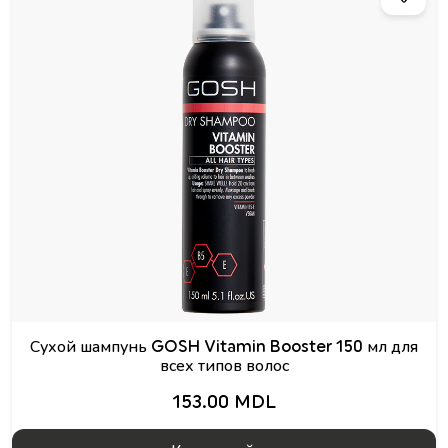
Сухой шампунь GOSH Vitamin Booster 150 мл для
всех типов волос
153.00 MDL