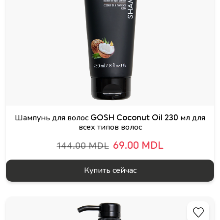
Шампунь для волос GOSH Coconut Oil 230 мл для
всех типов волос
69.00 MDL
144.00 MDL
Купить сейчас