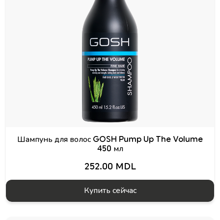
Шампунь для волос GOSH Pump Up The Volume
450 мл
252.00 MDL
Купить сейчас