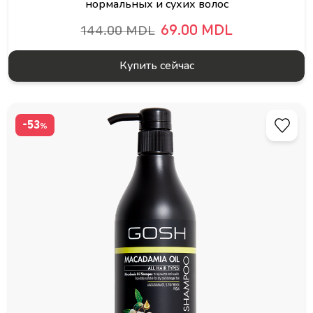
нормальных и сухих волос
69.00 MDL
144.00 MDL
Купить сейчас
-53
%