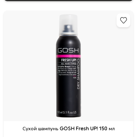
Сухой шампунь GOSH Fresh UP! 150 мл