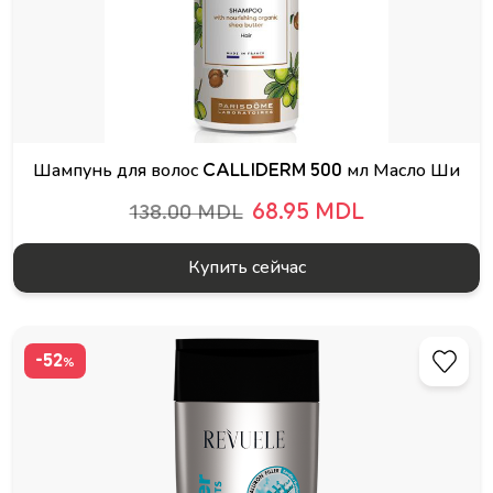
Шампунь для волос CALLIDERM 500 мл Масло Ши
68.95 MDL
138.00 MDL
Купить сейчас
-52
%