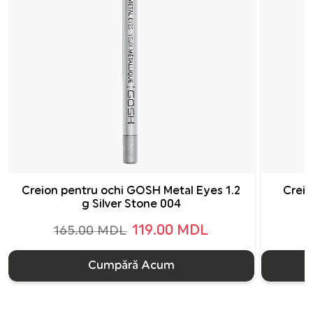
Creion pentru ochi GOSH Metal Eyes 1.2
Creio
g Silver Stone 004
119.00 MDL
165.00 MDL
Cumpără Acum