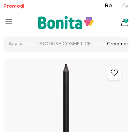
Ro
Ру
Promoții
0
Acasă
PRODUSE COSMETICE
Creion pen