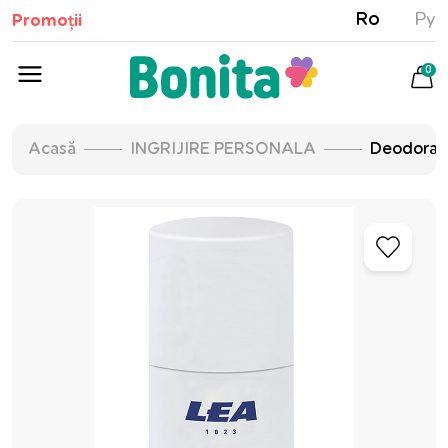
Ro
Ру
Promoții
0
Acasă
INGRIJIRE PERSONALA
Deodorant