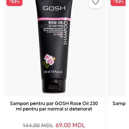
-53
-53
%
%
Sampon pentru par GOSH Rose Oil 230
Sampon
ml pentru par normal si deteriorat
69.00 MDL
144.00 MDL
2