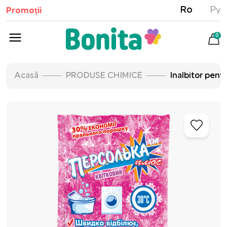
Ro
Ру
Promoții
0
Acasă
PRODUSE CHIMICE
Inalbitor pent