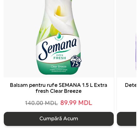
Balsam pentru rufe SEMANA 1.5 L Extra
Deter
fresh Clear Breeze
89.99 MDL
140.00 MDL
Cumpără Acum