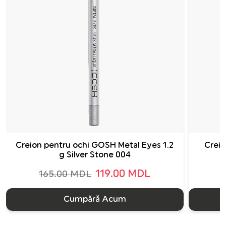
Creion pentru ochi GOSH Metal Eyes 1.2
Creio
g Silver Stone 004
119.00 MDL
165.00 MDL
Cumpără Acum