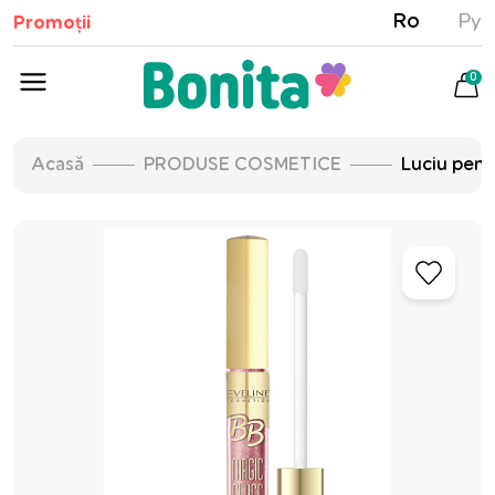
Ro
Ру
Promoții
0
Acasă
PRODUSE COSMETICE
Luciu pent