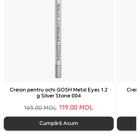
Creion pentru ochi GOSH Metal Eyes 1.2
Creio
g Silver Stone 004
119.00 MDL
165.00 MDL
Cumpără Acum