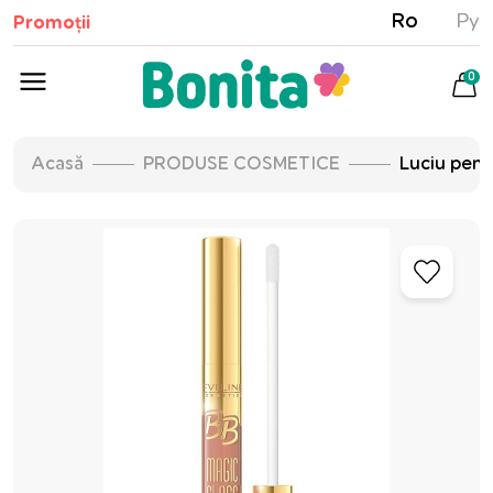
Ro
Ру
Promoții
0
Acasă
PRODUSE COSMETICE
Luciu pent