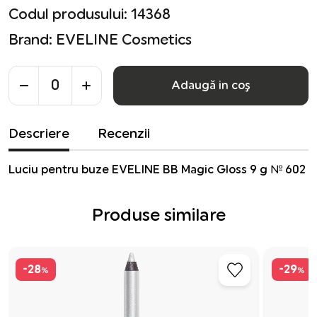
Codul produsului: 14368
Brand:
EVELINE Cosmetics
Adaugă in coş
Descriere
Recenzii
Luciu pentru buze EVELINE BB Magic Gloss 9 g № 602
Produse similare
-28
-29
%
%