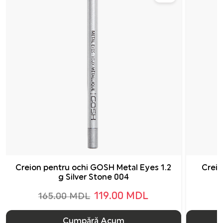
Creion pentru ochi GOSH Metal Eyes 1.2
Creio
g Silver Stone 004
119.00 MDL
165.00 MDL
Cumpără Acum