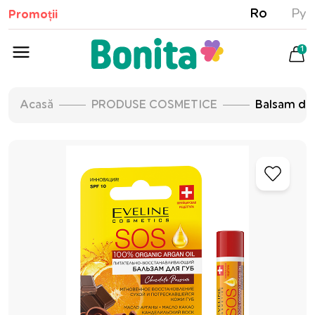
Ro
Ру
Promoții
1
Acasă
PRODUSE COSMETICE
Balsam de 