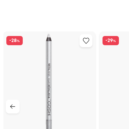
-28
-29
%
%