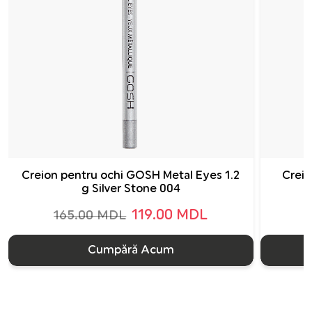
Creion pentru ochi GOSH Metal Eyes 1.2
Creio
g Silver Stone 004
119.00 MDL
165.00 MDL
Cumpără Acum