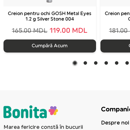
Creion pentru ochi GOSH Metal Eyes
Creion pen
1.2 g Silver Stone 004
119.00 MDL
165.00 MDL
181.00
Cumpără Acum
Compani
Despre noi
Marea fericire constă în bucurii