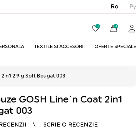
Ro
Ру
0
0
PERSONALA
TEXTILE SI ACCESORII
OFERTE SPECIALE
2in1 2.9 g Soft Bougat 003
buze GOSH Line`n Coat 2in1
gat 003
 RECENZII
SCRIE O RECENZIE