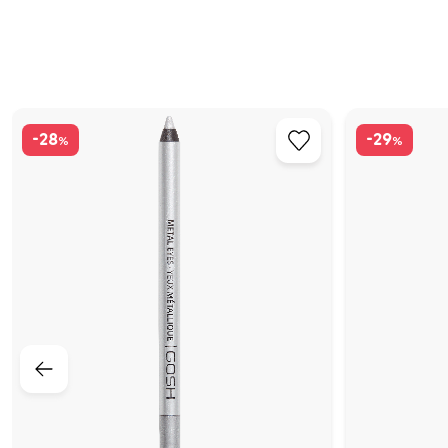
-28
-29
%
%