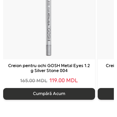
Creion pentru ochi GOSH Metal Eyes 1.2
Creio
g Silver Stone 004
119.00 MDL
165.00 MDL
Cumpără Acum