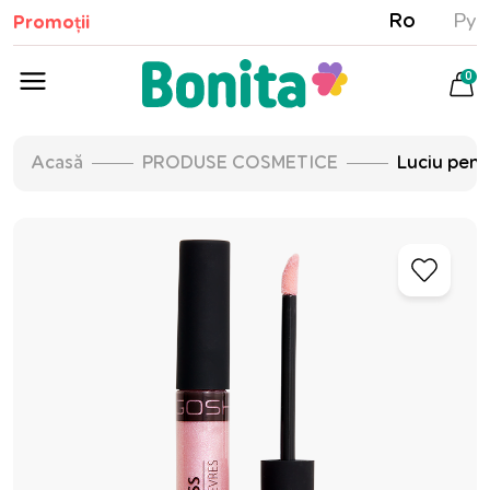
Ro
Ру
Promoții
0
Acasă
PRODUSE COSMETICE
Luciu pent