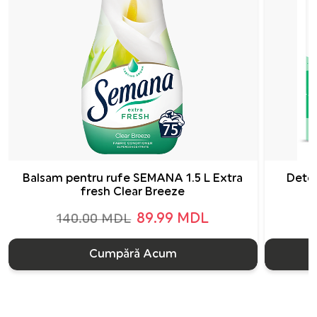
Balsam pentru rufe SEMANA 1.5 L Extra
Dete
fresh Clear Breeze
89.99 MDL
140.00 MDL
Cumpără Acum