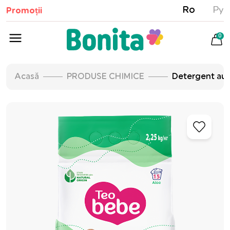
Ro
Ру
Promoții
0
Acasă
PRODUSE CHIMICE
Detergent au