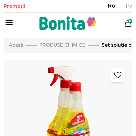
Ro
Ру
Promoții
0
Acasă
PRODUSE CHIMICE
Set solutie p