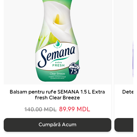
Balsam pentru rufe SEMANA 1.5 L Extra
Deter
fresh Clear Breeze
89.99 MDL
140.00 MDL
Cumpără Acum