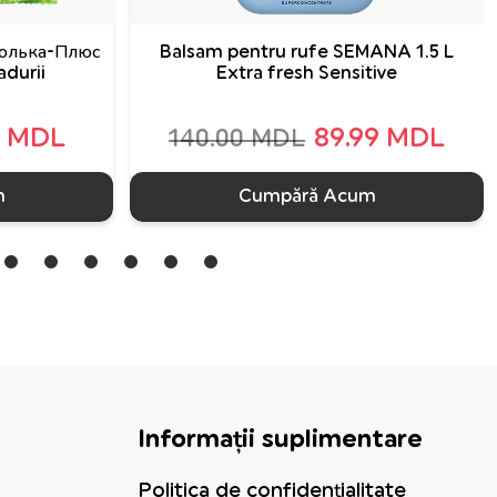
рсолька-Плюс
Balsam pentru rufe SEMANA 1.5 L
adurii
Extra fresh Sensitive
9 MDL
89.99 MDL
140.00 MDL
m
Cumpără Acum
Informații suplimentare
Politica de confidențialitate