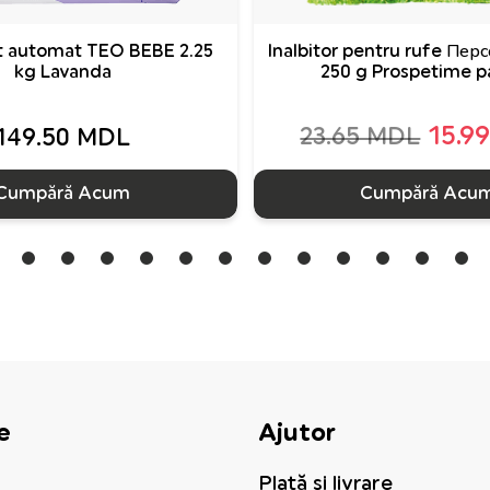
 automat TEO BEBE 2.25
Inalbitor pentru rufe Пе
kg Lavanda
250 g Prospetime p
15.9
23.65 MDL
149.50 MDL
Cumpără Acum
Cumpără Acu
e
Ajutor
Plată și livrare