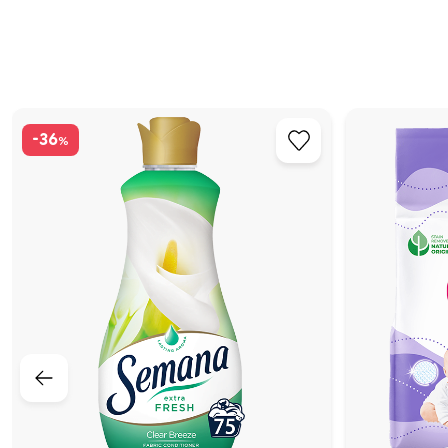
-36
%