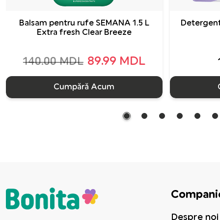
Balsam pentru rufe SEMANA 1.5 L
Detergent
Extra fresh Clear Breeze
89.99 MDL
140.00 MDL
Cumpără Acum
Compani
Despre noi