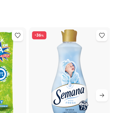
-36
%